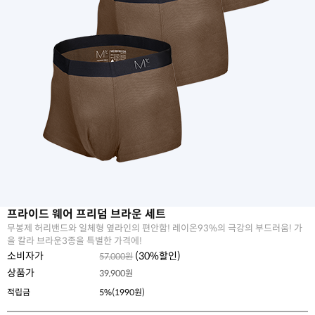
프라이드 웨어 프리덤 브라운 세트
무봉제 허리밴드와 일체형 옆라인의 편안함! 레이온93%의 극강의 부드러움! 가
을 칼라 브라운3종을 특별한 가격에!
소비자가
(
30
%할인)
57,000원
상품가
39,900
원
적립금
5%(1990원)