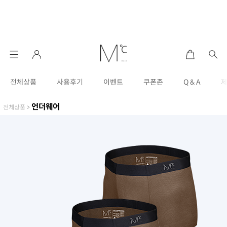
전체상품
사용후기
이벤트
쿠폰존
Q & A
언더웨어
전체상품
>