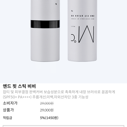
엔드 핏 스틱 비비
잡티 및 피부결점 완벽커버 보습성분으로 촉촉하게 내장 브러쉬로 꼼꼼하게
(SPF50+ PA++++) 주름개선,미백,자외선차단 3중 기능성
소비자가
29,000원
상품가
29,000원
적립금
5%(1450원)