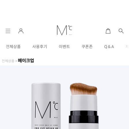
전체상품
사용후기
이벤트
쿠폰존
Q & A
메이크업
전체상품
>