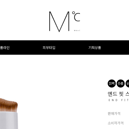
품라인
피부타입
기획상품
엔드 핏 
END FI
판매가격
소비자가격