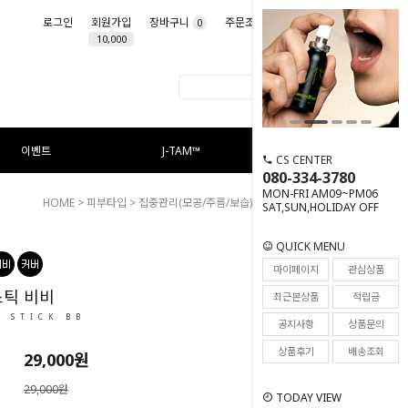
로그인
회원가입
장바구니
주문조회
마이페이지
0
10,000
이벤트
J-TAM™
CS CENTER
080-334-3780
MON-FRI AM09~PM06
HOME
>
피부타입
>
집중관리(모공/주름/보습)
> 엔드 핏 스틱 비비
SAT,SUN,HOLIDAY OFF
QUICK MENU
106
마이페이지
관심상품
스틱 비비
최근본상품
적립금
T STICK BB
공지사항
상품문의
상품후기
배송조회
29,000원
29,000원
TODAY VIEW