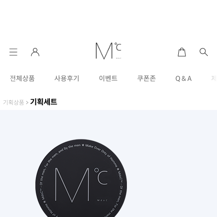
전체상품
사용후기
이벤트
쿠폰존
Q & A
기획세트
기획상품
>