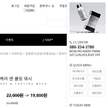
로그인
회원가입
장바구니
주문조회
마이페이지
0
10,000
이벤트
J-TAM™
CS CENTER
080-334-3780
MON-FRI AM09~PM06
HOME
>
피부타입
>
집중관리(모공/주름/보습)
> 프라이드 케어 앤 쿨링 워시
SAT,SUN,HOLIDAY OFF
QUICK MENU
9
마이페이지
관심상품
케어 앤 쿨링 워시
최근본상품
적립금
CARE & COOLING WASH
공지사항
상품문의
상품후기
배송조회
22,000
원
->
19,800
원
22,000원
TODAY VIEW