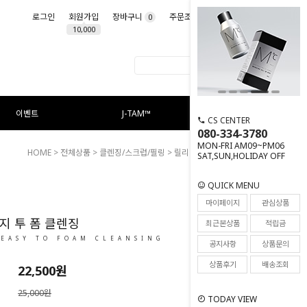
로그인
회원가입
장바구니
주문조회
마이페이지
0
10,000
이벤트
J-TAM™
CS CENTER
080-334-3780
MON-FRI AM09~PM06
HOME
>
전체상품
>
클렌징/스크럽/필링
> 릴리프 이지 투 폼 클렌징
SAT,SUN,HOLIDAY OFF
QUICK MENU
16
마이페이지
관심상품
지 투 폼 클렌징
최근본상품
적립금
 EASY TO FOAM CLEANSING
공지사항
상품문의
상품후기
배송조회
22,500
원
25,000원
TODAY VIEW