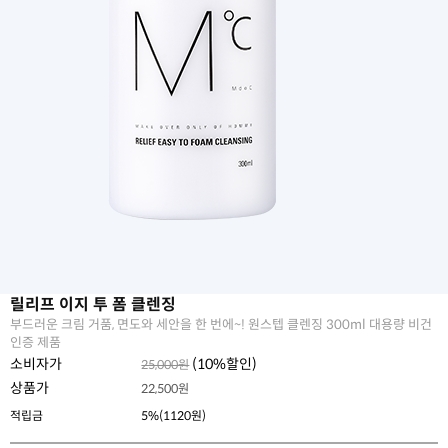
릴리프 이지 투 폼 클렌징
부드러운 크림 거품, 면도와 세안을 한 번에~! 원스텝 클렌징 300ml 대용량 비건
인증 제품
소비자가
(
10
%할인)
25,000원
상품가
22,500
원
적립금
5%(1120원)