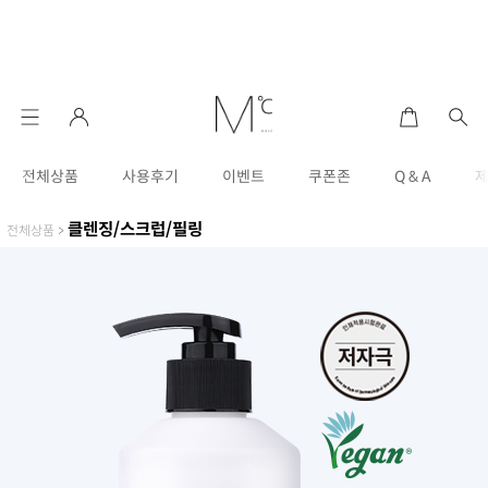
전체상품
사용후기
이벤트
쿠폰존
Q & A
클렌징/스크럽/필링
전체상품
>