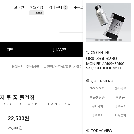
로그인
회원가입
장바구니
주문조회
마이페이지
0
10,000
이벤트
J-TAM™
CS CENTER
080-334-3780
MON-FRI AM09~PM06
HOME
>
전체상품
>
클렌징/스크럽/필링
> 릴리프 이지 투 폼 클렌징
SAT,SUN,HOLIDAY OFF
QUICK MENU
16
마이페이지
관심상품
지 투 폼 클렌징
최근본상품
적립금
 EASY TO FOAM CLEANSING
공지사항
상품문의
상품후기
배송조회
22,500
원
25,000원
TODAY VIEW