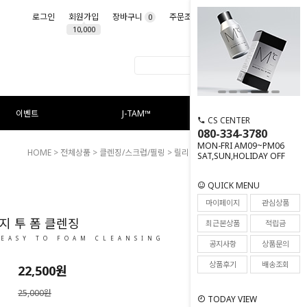
로그인
회원가입
장바구니
주문조회
마이페이지
0
10,000
이벤트
J-TAM™
CS CENTER
080-334-3780
MON-FRI AM09~PM06
HOME
>
전체상품
>
클렌징/스크럽/필링
> 릴리프 이지 투 폼 클렌징
SAT,SUN,HOLIDAY OFF
QUICK MENU
16
마이페이지
관심상품
지 투 폼 클렌징
최근본상품
적립금
 EASY TO FOAM CLEANSING
공지사항
상품문의
상품후기
배송조회
22,500
원
25,000원
TODAY VIEW