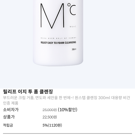
릴리프 이지 투 폼 클렌징
부드러운 크림 거품, 면도와 세안을 한 번에~! 원스텝 클렌징 300ml 대용량 비건
인증 제품
소비자가
(
10
%할인)
25,000원
상품가
22,500
원
적립금
5%(1120원)