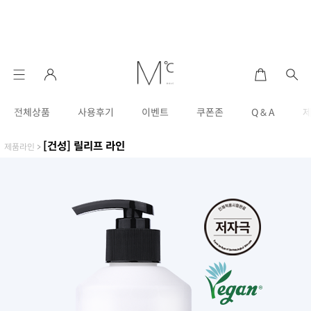
전체상품
사용후기
이벤트
쿠폰존
Q & A
[건성] 릴리프 라인
제품라인
>