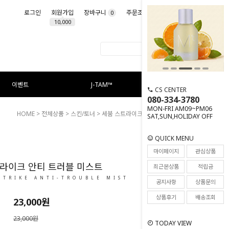
로그인
회원가입
장바구니
주문조회
마이페이지
0
10,000
이벤트
J-TAM™
CS CENTER
080-334-3780
MON-FRI AM09~PM06
HOME
>
전체상품
>
스킨/토너
> 세붐 스트라이크 안티 트러블 미스트
SAT,SUN,HOLIDAY OFF
QUICK MENU
14
마이페이지
관심상품
라이크 안티 트러블 미스트
최근본상품
적립금
STRIKE ANTI-TROUBLE MIST
공지사항
상품문의
상품후기
배송조회
23,000
원
23,000원
TODAY VIEW