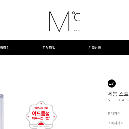
품라인
피부타입
기획상품
세붐 스트
SEBUM 
판매가격
소비자가격