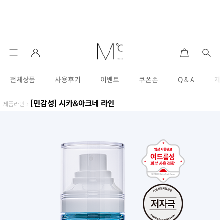
전체상품
사용후기
이벤트
쿠폰존
Q & A
[민감성] 시카&아크네 라인
제품라인
>