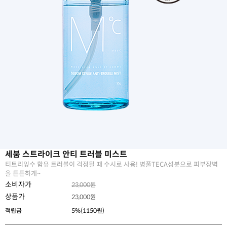
세붐 스트라이크 안티 트러블 미스트
티트리잎수 함유 트러블이 걱정될 때 수시로 사용! 병풀TECA성분으로 피부장벽
을 튼튼하게~
소비자가
23,000원
상품가
23,000
원
적립금
5%(1150원)