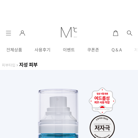
전체상품
사용후기
이벤트
쿠폰존
Q & A
지성 피부
피부타입
>