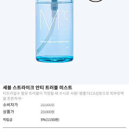
세붐 스트라이크 안티 트러블 미스트
티트리잎수 함유 트러블이 걱정될 때 수시로 사용! 병풀TECA성분으로 피부장벽
을 튼튼하게~
소비자가
23,000원
상품가
23,000
원
적립금
5%(1150원)