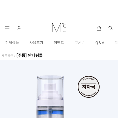
전체상품
사용후기
이벤트
쿠폰존
Q & A
[주름] 안티링클
제품라인
>