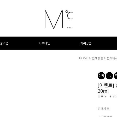
품라인
피부타입
기획상품
HOME
>
전체상품
>
선케어
[이벤트] 
20ml
SUN SK
판매가격