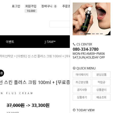
로그인
회원가입
장바구니
주문조회
마이페이지
0
10,000
이벤트
J-TAM™
CS CENTER
080-334-3780
MON-FRI AM09~PM06
/자외선차단
> [이벤트] 선 스킨 플러스 크림 100ml + [무료증정] 여행용 20ml
SAT,SUN,HOLIDAY OFF
QUICK MENU
69
마이페이지
관심상품
선 스킨 플러스 크림 100ml + [무료증정] 여행용
최근본상품
적립금
공지사항
상품문의
IN PLUS CREAM
상품후기
배송조회
37,000
원
->
33,300
원
TODAY VIEW