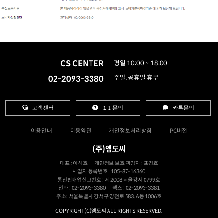
CS CENTER
평일 10:00 ~ 18:00
02-2093-3380
주말, 공휴일 휴무
고객센터
1:1 문의
카톡문의
이용안내
이용약관
개인정보처리방침
PC버전
(주)엠도씨
대표 : 이석호 ㅣ 개인정보 보호 책임자 : 표경호
사업자 등록번호 : 105-87-16360
통신판매업신고번호 : 제 2008 서울강서 0799호
전화 : 02-2093-3380 ㅣ 팩스 : 02-2093-3381
주소: 서울특별시 강서구 양천로 583, A동 1006호
COPYRIGHT(C)엠도씨 ALL RIGHTS RESERVED.