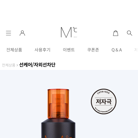
전체상품
사용후기
이벤트
쿠폰존
Q & A
선케어/자외선차단
전체상품
>