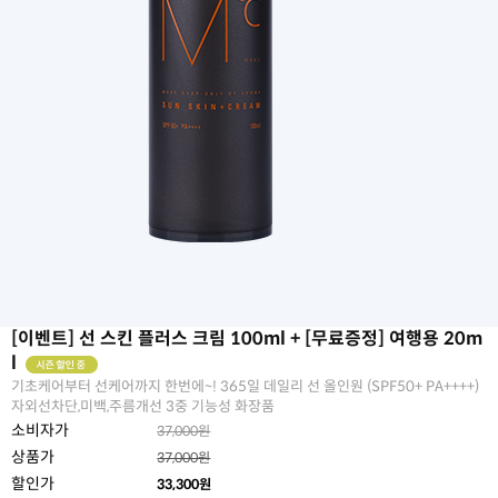
[이벤트] 선 스킨 플러스 크림 100ml + [무료증정] 여행용 20m
l
기초케어부터 선케어까지 한번에~! 365일 데일리 선 올인원 (SPF50+ PA++++)
자외선차단,미백,주름개선 3중 기능성 화장품
소비자가
37,000원
상품가
37,000원
할인가
33,300
원