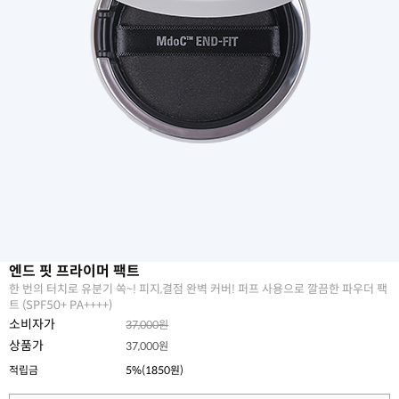
엔드 핏 프라이머 팩트
한 번의 터치로 유분기 쏙~! 피지,결점 완벽 커버! 퍼프 사용으로 깔끔한 파우더 팩
트 (SPF50+ PA++++)
소비자가
37,000원
상품가
37,000원
적립금
5%(1850원)