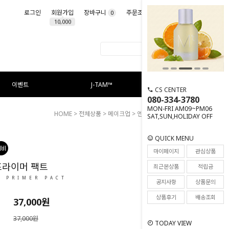
로그인
회원가입
장바구니
주문조회
마이페이지
0
10,000
이벤트
J-TAM™
CS CENTER
080-334-3780
MON-FRI AM09~PM06
HOME
>
전체상품
>
메이크업
> 엔드 핏 프라이머 팩트
SAT,SUN,HOLIDAY OFF
QUICK MENU
18
마이페이지
관심상품
프라이머 팩트
최근본상품
적립금
T PRIMER PACT
공지사항
상품문의
상품후기
배송조회
37,000원
37,000원
TODAY VIEW