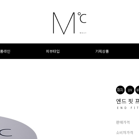
품라인
피부타입
기획상품
엔드 핏 
END FI
판매가격
소비자가격