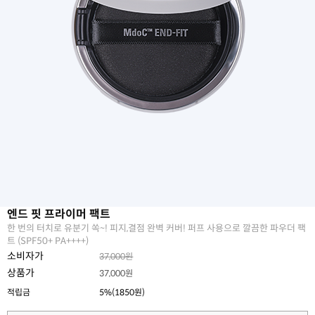
엔드 핏 프라이머 팩트
한 번의 터치로 유분기 쏙~! 피지,결점 완벽 커버! 퍼프 사용으로 깔끔한 파우더 팩
트 (SPF50+ PA++++)
소비자가
37,000원
상품가
37,000원
적립금
5%(1850원)