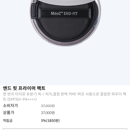
엔드 핏 프라이머 팩트
한 번의 터치로 유분기 쏙~! 피지,결점 완벽 커버! 퍼프 사용으로 깔끔한 파우더 팩
트 (SPF50+ PA++++)
소비자가
37,000원
상품가
37,000원
적립금
5%(1850원)