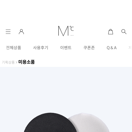
전체상품
사용후기
이벤트
쿠폰존
Q & A
미용소품
기획상품
>