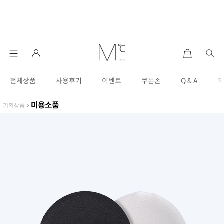
전체상품
사용후기
이벤트
쿠폰존
Q & A
미용소품
기획상품
>