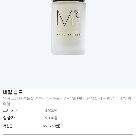
네일 쉴드
약하고 상한 손톱을 튼튼하게~ 손톱영양+강화+보호 단백질 성분 함유 무색/무광
타입
소비자가
15,000원
상품가
15,000
원
적립금
5%(750원)