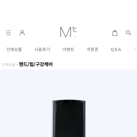
전체상품
사용후기
이벤트
쿠폰존
Q & A
핸드/립/구강케어
전체상품
>