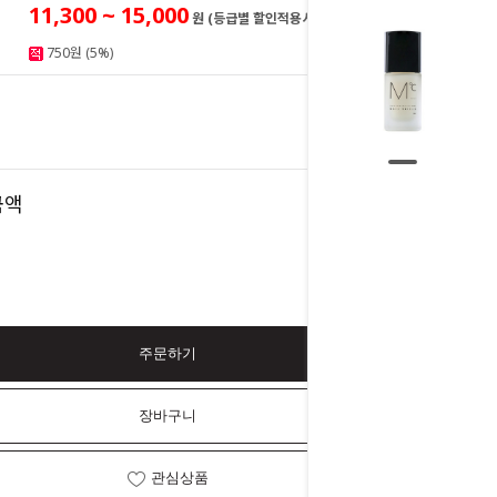
11,300 ~ 15,000
원 (등급별 할인적용시)
750원 (5%)
15,000
원
15,000
금액
원
주문하기
장바구니
관심상품