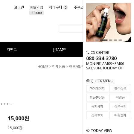
로그인
회원가입
장바구니
주문조회
마이페이지
0
10,000
이벤트
J-TAM™
CS CENTER
080-334-3780
MON-FRI AM09~PM06
HOME
>
전체상품
>
핸드/립/구강케어
> 네일 쉴드
SAT,SUN,HOLIDAY OFF
QUICK MENU
5
마이페이지
관심상품
최근본상품
적립금
HIELD
공지사항
상품문의
상품후기
배송조회
15,000
원
15,000원
TODAY VIEW