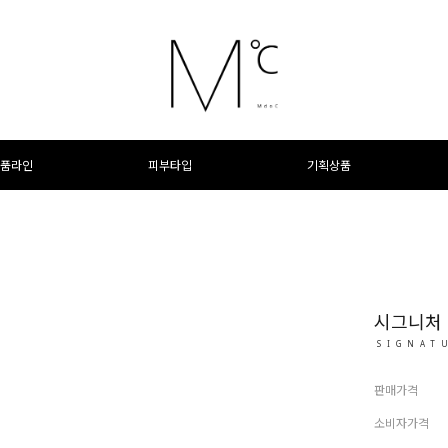
품라인
피부타입
기획상품
시그니처 
SIGNAT
판매가격
소비자가격