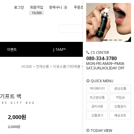
로그인
회원가입
장바구니
주문조회
마이페이지
0
10,000
이벤트
J-TAM™
CS CENTER
080-334-3780
MON-FRI AM09~PM06
HOME
>
전체상품
>
미용소품/기타제품
> 시그니처 기프트 백
SAT,SUN,HOLIDAY OFF
QUICK MENU
5
마이페이지
관심상품
기프트 백
최근본상품
적립금
URE GIFT BAG
공지사항
상품문의
상품후기
배송조회
2,000
원
2,000원
TODAY VIEW