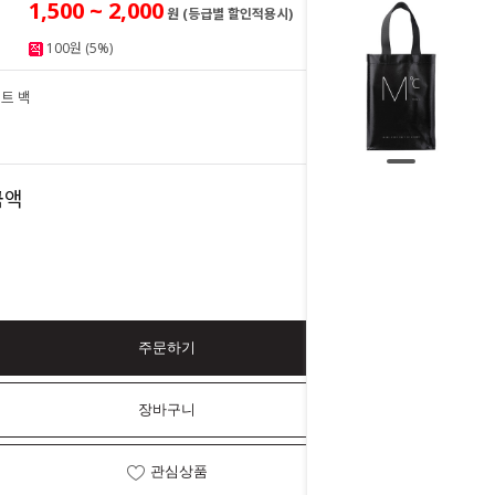
1,500 ~ 2,000
원 (등급별 할인적용시)
100원 (5%)
트 백
2,000
원
2,000
금액
원
주문하기
장바구니
관심상품