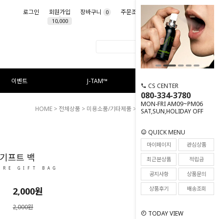
로그인
회원가입
장바구니
주문조회
마이페이지
0
10,000
이벤트
J-TAM™
CS CENTER
080-334-3780
MON-FRI AM09~PM06
HOME
>
전체상품
>
미용소품/기타제품
> 시그니처 기프트 백
SAT,SUN,HOLIDAY OFF
QUICK MENU
5
마이페이지
관심상품
기프트 백
최근본상품
적립금
URE GIFT BAG
공지사항
상품문의
상품후기
배송조회
2,000
원
2,000원
TODAY VIEW