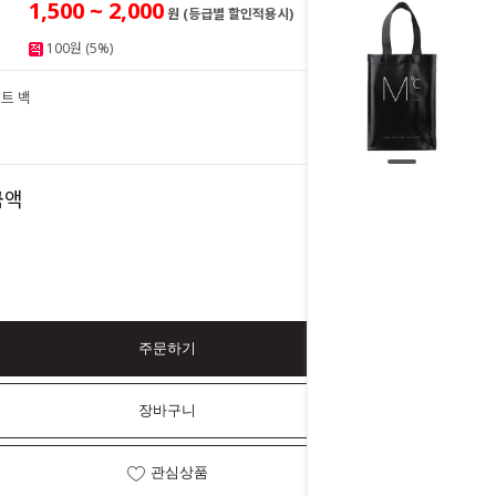
1,500 ~ 2,000
원 (등급별 할인적용시)
100원 (5%)
트 백
2,000
원
2,000
금액
원
주문하기
장바구니
관심상품