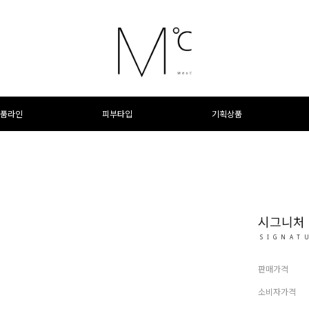
품라인
피부타입
기획상품
시그니처 
SIGNAT
판매가격
소비자가격