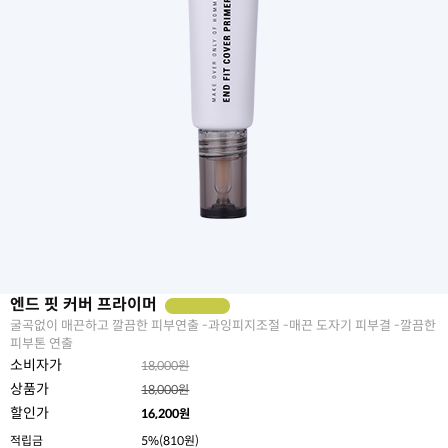
엔드 핏 커버 프라이머
굴곡없이 매끈하고 깔끔한 피부연출 -과잉피지조절 -매끈 도자기 피부결 -깔끔한
피부톤 연출
소비자가
18,000원
상품가
18,000원
할인가
16,200
원
적립금
5%(810원)