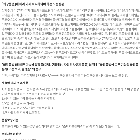
｢화장품법｣에 따라 기재 표시하여야 하는 모든성분
정제수,다이부틸아디페이트,메틸프로판다이올,테레프탈릴리덴디캠퍼설포닉애씨드,1,2-헥산다이올,에칠헥실트
리아존,나이아신아마이드,폴리실리콘-15,트로메타민,폴리글리세릴-3다이스테아레이트,폴리글리세릴-3메틸글
루코오스다이스테아레이트,부틸렌글라이콜,카프릴릴메티콘,디에칠아미노하이드록시벤조일헥실벤조에이트,폴
리메틸실세스퀴옥세인,세테아릴알코올,포타슘세틸포스페이트,폴리C10-30알킬아크릴레이트,솔비탄아이소스
아레이트,비스-에칠헥실옥시페놀메톡시페닐트리아진,소듐폴리아크릴로일다이메틸타우레이트,암모늄폴리아크
릴로일다이메틸타우레이트,폴리아크릴레이트크로스폴리머-6,글리세릴스테아레이트시트레이트,폴리에터-1,리
모넨,에틸헥실글리세린,아데노신,잔탄검,오렌지껍질오일,백미꽃추출물,판테놀,t-부틸알코올,티트리잎오일,시트
로넬올,자몽껍질오일,센티드제라늄꽃오일,제라니올,발삼아미리스껍질오일,유향나무오일,소듐하이알루로네이트
다마스크장미꽃오일,하이알루로닉애씨드,하이드롤라이즈드하이알루로닉애씨드,하이드롤라이즈드소듐하이알
로네이트,하이드록시프로필트라이모늄하이알루로네이트,포타슘하이알루로네이트,소듐하이알루로네이트크로
폴리머,펜틸렌글라이콜,소듐아세틸레이티드하이알루로네이트
｢화장품법｣에 따른 기능성 화장품(미백, 주름개선, 자외선 차단제품 등)의 경우 “화장품법에 따른 기능성 화장품
심사(또는 보고)를 필함”의 문구
미백, 주름개선, 자외선차단 SPF50+ PA++++, 화장품법에 따른 기능성 화장품 심사(또는 보고)를 필함.
사용할 때의 주의사항
1. 화장품 사용 시 또는 사용 후 직사광선에 의하여 사용부위가 붉은 반점, 부어오름 또는 가려움증 등의 이상 증상
이나 부작용이 있는 경우에는 전문의 등과 상담할 것
2.상처가 있는 부위 등에는 사용을 자제할 것
3.보관 및 취급 시 주의사항
가.어린이의 손이 닿지 않는 곳에 보관할 것
나.직사광선을 피해서 보관할 것.
품질보증기준
본 제품에 이상이 있을 경우 공정거래위원회 고시 '소비자분쟁해결기준'에 의해 보상해 드립니다.
소비자상담관련