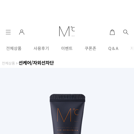
전체상품
사용후기
이벤트
쿠폰존
Q & A
선케어/자외선차단
전체상품
>