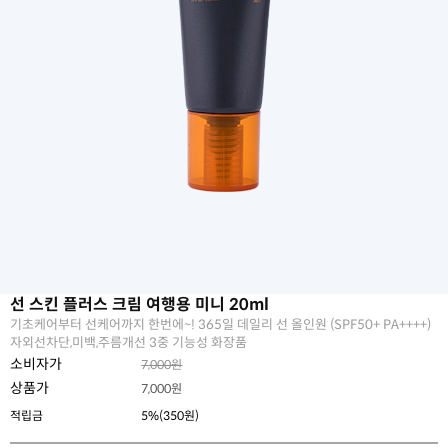
선 스킨 플러스 크림 여행용 미니 20ml
기초케어부터 선케어까지 한번에~! 365일 데일리 선 올인원 (SPF50+ PA++++)
자외선차단,미백,주름개선 3중 기능성 화장품
소비자가
7,000원
상품가
7,000
원
적립금
5%(350원)