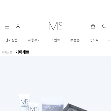
전체상품
사용후기
이벤트
쿠폰존
Q & A
기획세트
기획상품
>