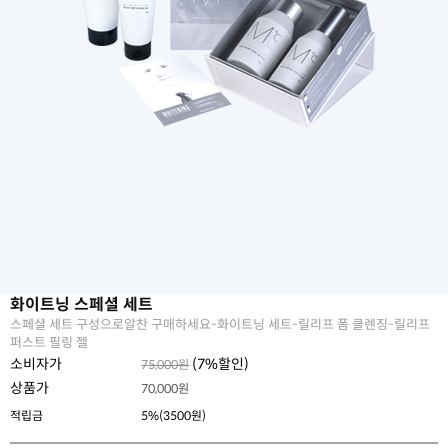
화이트닝 스페셜 세트
스페셜 세트 구성으로알찬 구매하세요-화이트닝 세트-릴리프 폼 클렌징-릴리프
퍼스트 필링 젤
소비자가
(
7
%할인)
75,000원
상품가
70,000
원
적립금
5%(3500원)