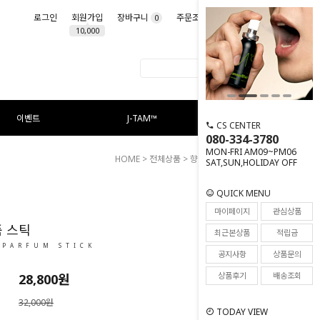
로그인
회원가입
장바구니
주문조회
마이페이지
0
10,000
이벤트
J-TAM™
CS CENTER
080-334-3780
MON-FRI AM09~PM06
HOME
>
전체상품
>
향수
> 오 드 퍼퓸 스틱
SAT,SUN,HOLIDAY OFF
QUICK MENU
12
마이페이지
관심상품
퓸 스틱
최근본상품
적립금
 PARFUM STICK
공지사항
상품문의
상품후기
배송조회
28,800원
32,000원
TODAY VIEW