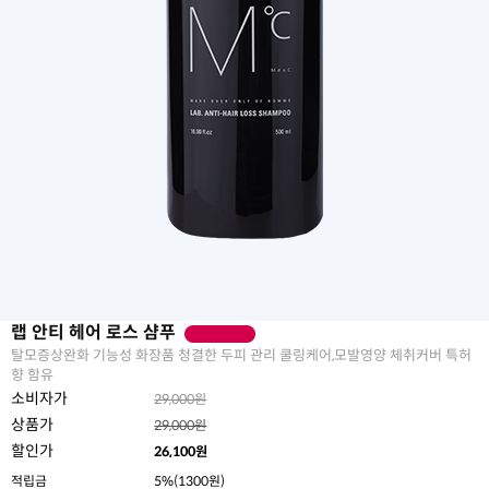
랩 안티 헤어 로스 샴푸
탈모증상완화 기능성 화장품 청결한 두피 관리 쿨링케어,모발영양 체취커버 특허
향 함유
소비자가
29,000원
상품가
29,000원
할인가
26,100
원
적립금
5%(1300원)