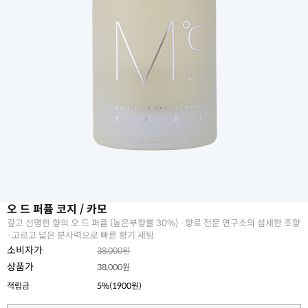
오 드 퍼퓸 코지 / 카모
깊고 선명한 향의 오 드 퍼퓸 (높은부향률 30%) ·향료 전문 연구소의 섬세한 조향
·고르고 넓은 분사력으로 빠른 향기 세팅
소비자가
38,000원
상품가
38,000원
적립금
5%(1900원)