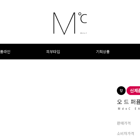
품라인
피부타입
기획상품
오 드 퍼퓸
MdoC E
판매가격
소비자가격