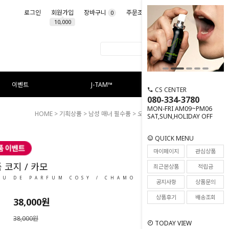
로그인
회원가입
장바구니
주문조회
마이페이지
0
10,000
이벤트
J-TAM™
CS CENTER
080-334-3780
MON-FRI AM09~PM06
HOME
>
기획상품
>
남성 매너 필수품
> 오 드 퍼퓸 코지 / 카모
SAT,SUN,HOLIDAY OFF
QUICK MENU
3
마이페이지
관심상품
 코지 / 카모
최근본상품
적립금
AU DE PARFUM COSY / CHAMO
공지사항
상품문의
상품후기
배송조회
38,000원
38,000원
TODAY VIEW