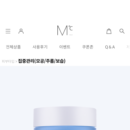
전체상품
사용후기
이벤트
쿠폰존
Q & A
집중관리(모공/주름/보습)
피부타입
>