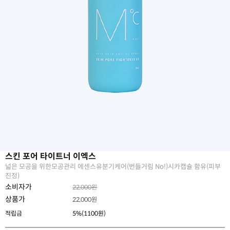
스킨 포어 타이트너 이엑스
넓은 모공을 위한모공관리 에센스유분기케어(번들거림 No!)시카캡슐 함유(피부
진정)
소비자가
22,000원
상품가
22,000
원
적립금
5%(1100원)