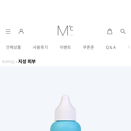
전체상품
사용후기
이벤트
쿠폰존
Q & A
지성 피부
피부타입
>