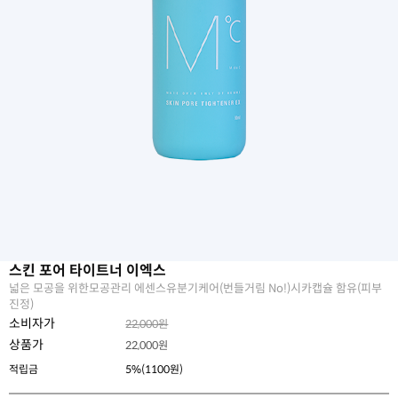
스킨 포어 타이트너 이엑스
넓은 모공을 위한모공관리 에센스유분기케어(번들거림 No!)시카캡슐 함유(피부
진정)
소비자가
22,000원
상품가
22,000
원
적립금
5%(1100원)