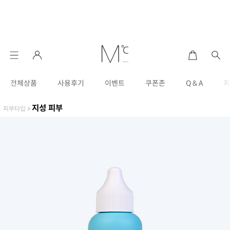
전체상품
사용후기
이벤트
쿠폰존
Q & A
지성 피부
피부타입
>