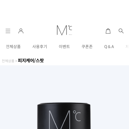
전체상품
사용후기
이벤트
쿠폰존
Q & A
피지케어/스팟
전체상품
>