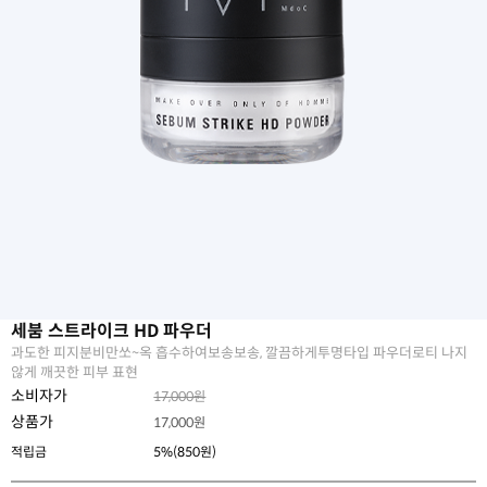
세붐 스트라이크 HD 파우더
과도한 피지분비만쏘~옥 흡수하여보송보송, 깔끔하게투명타입 파우더로티 나지
않게 깨끗한 피부 표현
소비자가
17,000원
상품가
17,000
원
적립금
5%(850원)