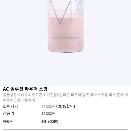
AC 솔루션 파우더 스팟
응급상황 S.O.S.피부고민 초기진압!(칼라민 파우더 함유)국소부위용 피부 문제 케
어로깨끗한 피부표현
소비자가
(
20
%할인)
15,000원
상품가
12,000원
적립금
5%(600원)