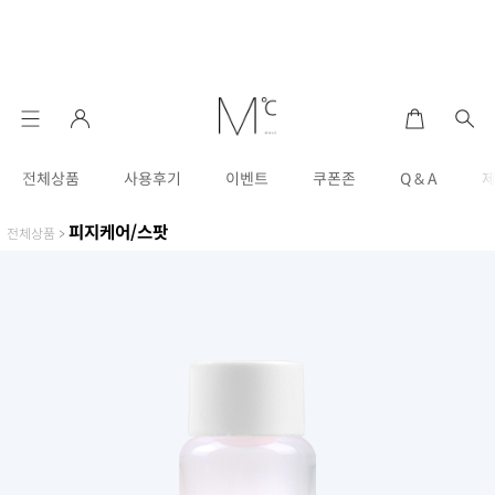
전체상품
사용후기
이벤트
쿠폰존
Q & A
피지케어/스팟
전체상품
>