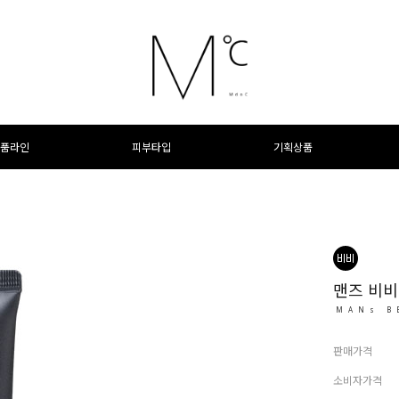
품라인
피부타입
기획상품
맨즈 비비
MANs B
판매가격
소비자가격