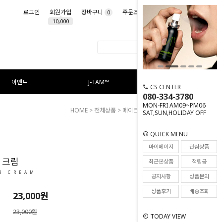
로그인
회원가입
장바구니
주문조회
마이페이지
0
10,000
이벤트
J-TAM™
CS CENTER
080-334-3780
MON-FRI AM09~PM06
HOME
>
전체상품
>
메이크업
> 맨즈 비비 크림
SAT,SUN,HOLIDAY OFF
QUICK MENU
118
마이페이지
관심상품
 크림
최근본상품
적립금
B CREAM
공지사항
상품문의
상품후기
배송조회
23,000
원
23,000원
TODAY VIEW