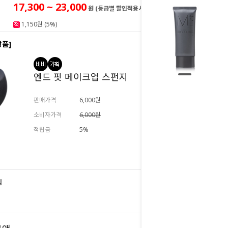
17,300 ~ 23,000
원 (등급별 할인적용시)
1,150원 (5%)
상품]
엔드 핏 메이크업 스펀지
판매가격
6,000원
소비자가격
6,000원
적립금
5%
추가하기
림
23,000
원