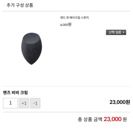
추가 구성 상품
엔드 핏 메이크업 스펀지
원
6,000
맨즈 비비 크림
23,000
원
+1
-1
23,000
총 상품 금액
원