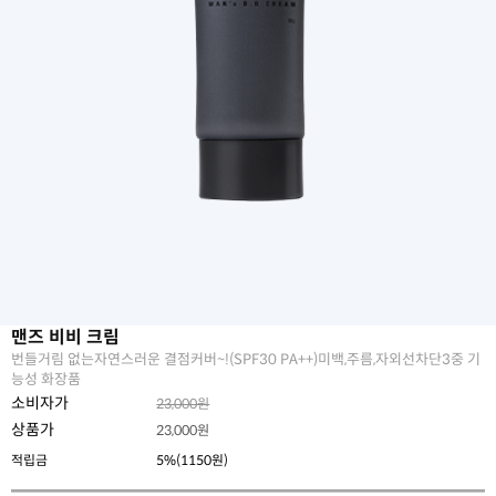
맨즈 비비 크림
번들거림 없는자연스러운 결점커버~!(SPF30 PA++)미백,주름,자외선차단3중 기
능성 화장품
소비자가
23,000원
상품가
23,000
원
적립금
5%(1150원)