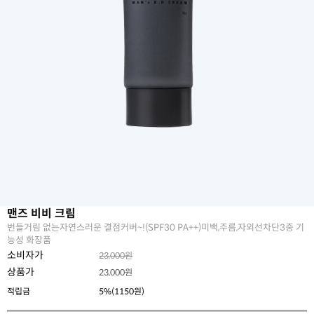
맨즈 비비 크림
번들거림 없는자연스러운 결점커버~!(SPF30 PA++)미백,주름,자외선차단3중 기
능성 화장품
소비자가
23,000원
상품가
23,000
원
적립금
5%(1150원)