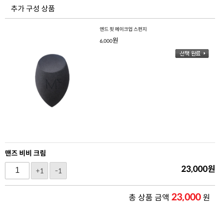
추가 구성 상품
엔드 핏 메이크업 스펀지
원
6,000
맨즈 비비 크림
23,000
원
+1
-1
23,000
총 상품 금액
원