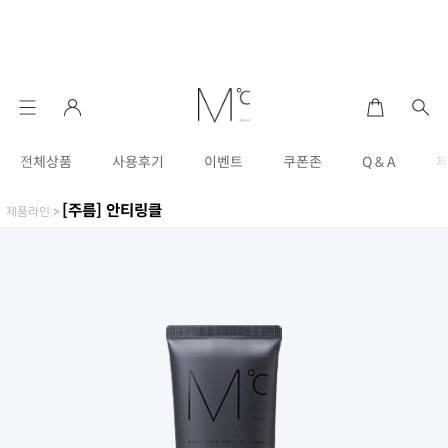
전체상품
사용후기
이벤트
쿠폰존
Q & A
[주름] 안티링클
제품라인
>