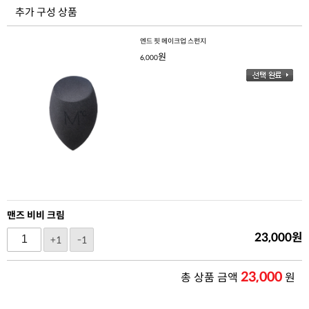
추가 구성 상품
엔드 핏 메이크업 스펀지
원
6,000
맨즈 비비 크림
23,000
원
+1
-1
23,000
총 상품 금액
원