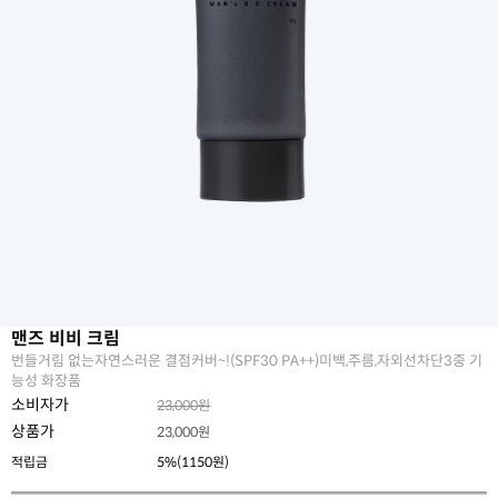
맨즈 비비 크림
번들거림 없는자연스러운 결점커버~!(SPF30 PA++)미백,주름,자외선차단3중 기
능성 화장품
소비자가
23,000원
상품가
23,000
원
적립금
5%(1150원)