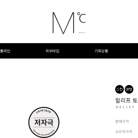
품라인
피부타입
기획상품
릴리프 토
RELIEF
판매가격
소비자가격