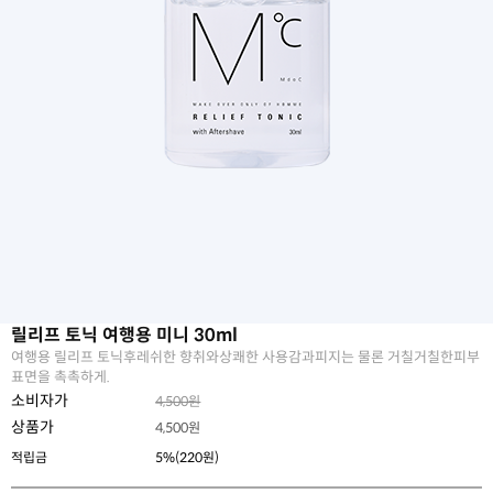
릴리프 토닉 여행용 미니 30ml
여행용 릴리프 토닉후레쉬한 향취와상쾌한 사용감과피지는 물론 거칠거칠한피부
표면을 촉촉하게.
소비자가
4,500원
상품가
4,500
원
적립금
5%(220원)