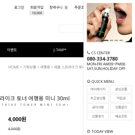
로그인
회원가입
장바구니
주문조회
마이페이지
0
10,000
이벤트
J-TAM™
CS CENTER
080-334-3780
MON-FRI AM09~PM06
HOME
>
기획상품
>
여행용
> 세붐 스트라이크 토너 여행용 미니 30ml
SAT,SUN,HOLIDAY OFF
QUICK MENU
18
마이페이지
관심상품
라이크 토너 여행용 미니 30ml
최근본상품
적립금
STRIKE TONER MINI 30ml
공지사항
상품문의
상품후기
배송조회
4,000
원
4,000원
TODAY VIEW