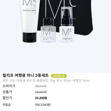
릴리프 여행용 미니 3종세트
세트 구성-여행용 파우치-폼클렌징 50g-토닉 30ml-에멀전 30ml
소비자가
28,000원
상품가
28,000원
할인가
25,200
원
적립금
5%(1260원)