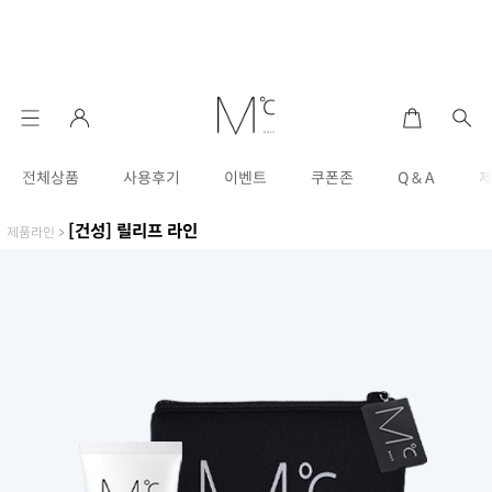
전체상품
사용후기
이벤트
쿠폰존
Q & A
[건성] 릴리프 라인
제품라인
>