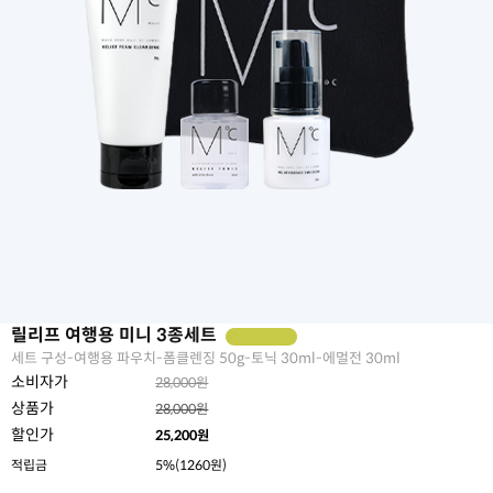
릴리프 여행용 미니 3종세트
세트 구성-여행용 파우치-폼클렌징 50g-토닉 30ml-에멀전 30ml
소비자가
28,000원
상품가
28,000원
할인가
25,200
원
적립금
5%(1260원)