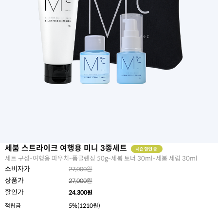
세붐 스트라이크 여행용 미니 3종세트
세트 구성-여행용 파우치-폼클렌징 50g-세붐 토너 30ml-세붐 세럼 30ml
소비자가
27,000원
상품가
27,000원
할인가
24,300
원
적립금
5%(1210원)