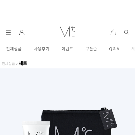
전체상품
사용후기
이벤트
쿠폰존
Q & A
세트
전체상품
>