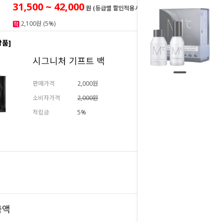
31,500 ~ 42,000
원 (등급별 할인적용시)
2,100원 (5%)
상품]
시그니처 기프트 백
판매가격
2,000원
소비자가격
2,000원
적립금
5%
추가하기
42,000
원
42,000
금액
원