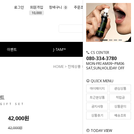
로그인
회원가입
장바구니
주문조회
마이페이지
0
10,000
이벤트
J-TAM™
CS CENTER
080-334-3780
MON-FRI AM09~PM06
HOME
>
전체상품
>
세트
> 릴리프 세트
SAT,SUN,HOLIDAY OFF
QUICK MENU
71
마이페이지
관심상품
세트
최근본상품
적립금
 GIFT SET
공지사항
상품문의
상품후기
배송조회
42,000
원
42,000원
TODAY VIEW