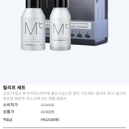
릴리프 세트
건성/거칠고 푸석거리는피부에 좋은고급스런 향의 기초세트-릴리프 토닉-릴리프
에센셜 에멀전-마스크팩 2장-제품 설명서
소비자가
42,000원
상품가
42,000
원
적립금
5%(2100원)