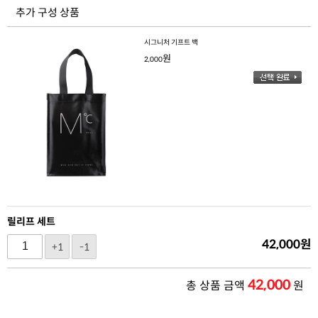
추가 구성 상품
시그니처 기프트 백
원
2,000
릴리프 세트
42,000
원
+1
-1
42,000
총 상품 금액
원